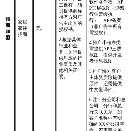
软件著作权，AP
主自有，须
P三屏截图（游戏
另提供商标
行业暂缓执
持有方对广
招
行）、APP备案
家居
告主出具的
商
（非广告主所有
家装
无。
授权书。
加
需授权）。
招商
盟
2.根据具体
4.推广小程序类：
行业和业
需提供APP三屏
务，另行提
截图，提供开发
供对应的行
者信息截图。
业资质及其
他相关证
5.推广海外客户：
明。
主体资质除提供
原件，还需提供
中文翻译件。
6.注：分公司和总
公司，分行和总
行关联关系：如
客户名称中有明
确的XX分公司字
样，不再要求关