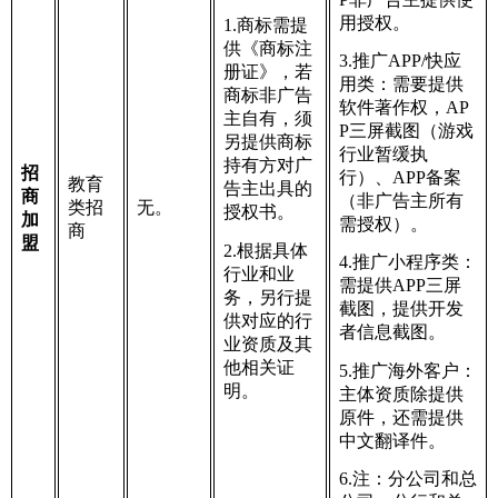
用授权。
1.商标需提
供《商标注
3.推广APP/快应
册证》，若
用类：需要提供
商标非广告
软件著作权，AP
主自有，须
P三屏截图（游戏
另提供商标
行业暂缓执
持有方对广
招
行）、APP备案
教育
告主出具的
商
（非广告主所有
类招
无。
授权书。
加
需授权）。
商
盟
2.根据具体
4.推广小程序类：
行业和业
需提供APP三屏
务，另行提
截图，提供开发
供对应的行
者信息截图。
业资质及其
他相关证
5.推广海外客户：
明。
主体资质除提供
原件，还需提供
中文翻译件。
6.注：分公司和总