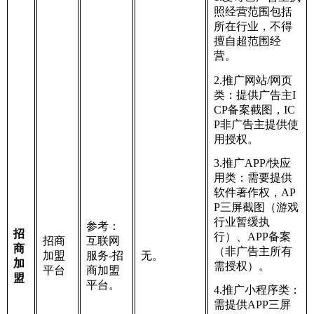
照经营范围包括
所在行业，不得
擅自超范围经
营。
2.推广网站/网页
类：提供广告主I
CP备案截图，IC
P非广告主提供使
用授权。
3.推广APP/快应
用类：需要提供
软件著作权，AP
P三屏截图（游戏
行业暂缓执
参考：
招
行）、APP备案
招商
互联网
商
（非广告主所有
加盟
服务-招
无。
加
需授权）。
平台
商加盟
盟
平台。
4.推广小程序类：
需提供APP三屏