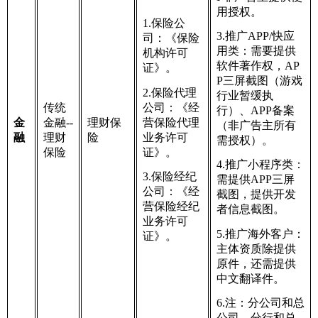
用授权。
1.保险公
3.推广APP/快应
司：《保险
用类：需要提供
机构许可
软件著作权，AP
证》。
P三屏截图（游戏
2.保险代理
行业暂缓执
公司：《经
传统
行）、APP备案
营保险代理
金
金融--
理财保
（非广告主所有
业务许可
融
理财
险
需授权）。
证》。
保险
4.推广小程序类：
3.保险经纪
需提供APP三屏
公司：《经
截图，提供开发
营保险经纪
者信息截图。
业务许可
5.推广海外客户：
证》。
主体资质除提供
原件，还需提供
中文翻译件。
6.注：分公司和总
公司，分行和总