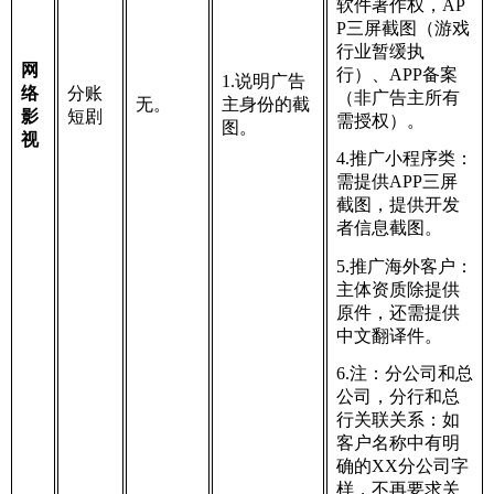
软件著作权，AP
P三屏截图（游戏
行业暂缓执
网
行）、APP备案
1.说明广告
络
分账
（非广告主所有
无。
主身份的截
影
短剧
需授权）。
图。
视
4.推广小程序类：
需提供APP三屏
截图，提供开发
者信息截图。
5.推广海外客户：
主体资质除提供
原件，还需提供
中文翻译件。
6.注：分公司和总
公司，分行和总
行关联关系：如
客户名称中有明
确的XX分公司字
样，不再要求关