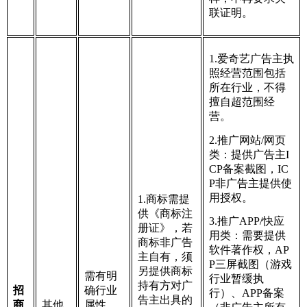
联证明。
1.爱奇艺广告主执
照经营范围包括
所在行业，不得
擅自超范围经
营。
2.推广网站/网页
类：提供广告主I
CP备案截图，IC
P非广告主提供使
用授权。
1.商标需提
供《商标注
3.推广APP/快应
册证》，若
用类：需要提供
商标非广告
软件著作权，AP
主自有，须
P三屏截图（游戏
另提供商标
需有明
行业暂缓执
持有方对广
招
确行业
行）、APP备案
告主出具的
商
其他
属性，