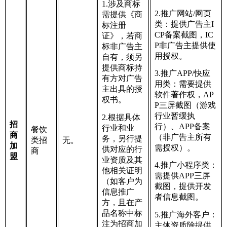
1.涉及商标
2.推广网站/网页
需提供《商
类：提供广告主I
标注册
CP备案截图，IC
证》，若商
P非广告主提供使
标非广告主
用授权。
自有，须另
提供商标持
3.推广APP/快应
有方对广告
用类：需要提供
主出具的授
软件著作权，AP
权书。
P三屏截图（游戏
行业暂缓执
2.根据具体
招
行）、APP备案
行业和业
餐饮
商
（非广告主所有
务，另行提
类招
无。
加
需授权）。
供对应的行
商
盟
业资质及其
4.推广小程序类：
他相关证明
需提供APP三屏
（如客户为
截图，提供开发
信息推广
者信息截图。
方，且在产
品名称中标
5.推广海外客户：
注为招商加
主体资质除提供