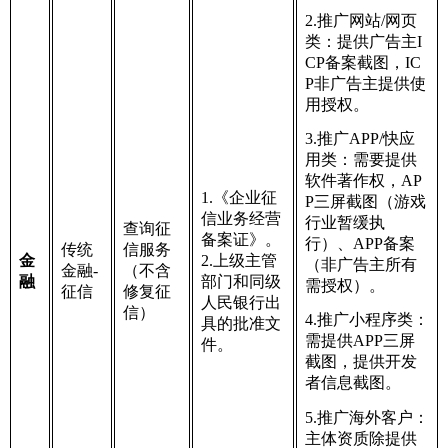
2.推广网站/网页
类：提供广告主I
CP备案截图，IC
P非广告主提供使
用授权。
3.推广APP/快应
用类：需要提供
软件著作权，AP
1.《企业征
P三屏截图（游戏
信业务经营
行业暂缓执
查询征
备案证》。
行）、APP备案
传统
信服务
金
2.上级主管
（非广告主所有
金融-
（不含
融
部门和同级
需授权）。
征信
修复征
人民银行出
信）
4.推广小程序类：
具的批准文
需提供APP三屏
件。
截图，提供开发
者信息截图。
5.推广海外客户：
主体资质除提供