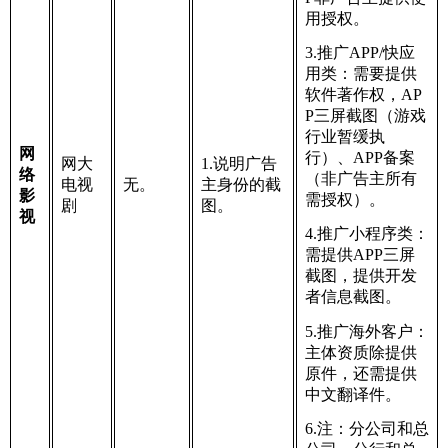
用授权。
3.推广APP/快应
用类：需要提供
软件著作权，AP
P三屏截图（游戏
行业暂缓执
网
行）、APP备案
网大
1.说明广告
络
（非广告主所有
电视
无。
主身份的截
影
需授权）。
剧
图。
视
4.推广小程序类：
需提供APP三屏
截图，提供开发
者信息截图。
5.推广海外客户：
主体资质除提供
原件，还需提供
中文翻译件。
6.注：分公司和总