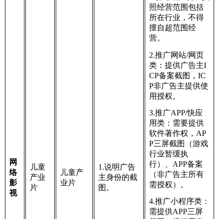
照经营范围包括
所在行业，不得
擅自超范围经
营。
2.推广网站/网页
类：提供广告主I
CP备案截图，IC
P非广告主提供使
用授权。
3.推广APP/快应
用类：需要提供
软件著作权，AP
P三屏截图（游戏
行业暂缓执
网
行）、APP备案
儿童
1.说明广告
络
儿童产
（非广告主所有
产业
主身份的截
影
业片
需授权）。
片
图。
视
4.推广小程序类：
需提供APP三屏