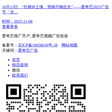
10月23日，“扎根IP土壤，营销万物生长”——爱奇艺2025广告
节「北…
时间：2025-11-08
查看更多
爱奇艺推广开户_爱奇艺视频广告投放
备案号：
京ICP备16058630号-28
网站地图
关键词：
爱奇艺广告
首页
电话咨询
微信
联系我们